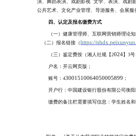
演、舞蹈表演、戏剧影视
文学、表演、戏剧
公共艺术、文化产业管理、导游服务、会展服
四、认定及报名缴费方式
（一）健康管理师、互联网营销师理论知
https://nhdx.peixunyun
（二）报名链接（
024
（三）鉴定费按（湘人社规【
2
】
3
户名：开云网页版；
3001510064050005899
账号：
4
；
开户行：中国建设银行股份有限公司衡阳
缴费的备注栏需要填写信息：学生姓名和