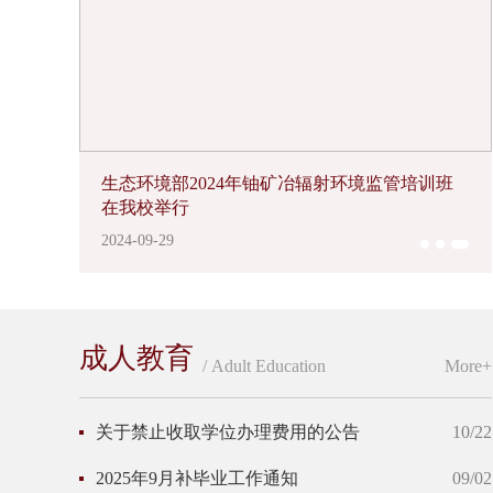
生态环境部2024年铀矿冶辐射环境监管培训班
在我校举行
2024-09-29
成人教育
/ Adult Education
More+
关于禁止收取学位办理费用的公告
10/22
2025年9月补毕业工作通知
09/02