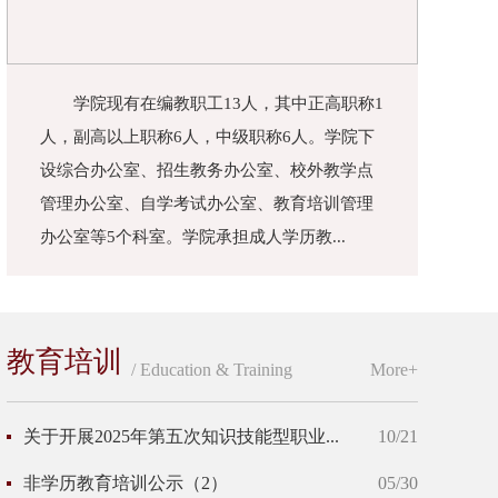
学院现有在编教职工13人，其中正高职称1
人，副高以上职称6人，中级职称6人。学院下
设综合办公室、招生教务办公室、校外教学点
管理办公室、自学考试办公室、教育培训管理
办公室等5个科室。学院承担成人学历教...
教育培训
/ Education & Training
More+
关于开展2025年第五次知识技能型职业...
10/21
非学历教育培训公示（2）
05/30