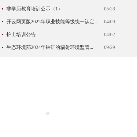
非学历教育培训公示（1）
05/28
开云网页版2025年职业技能等级统一认定...
04/09
护士培训公告
04/02
生态环境部2024年铀矿冶辐射环境监管...
09/29